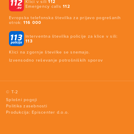
Klici v sili
112
Emergency calls
112
Evropska telefonska številka za prijavo pogrešanih
otrok:
116 000
Interventna številka policije za klice v sili:
113
Klici na zgornje številke se snemajo.
Izvensodno reševanje potrošniških sporov
© T-2
Splošni pogoji
Politika zasebnosti
Produkcija:
Episcenter d.o.o.