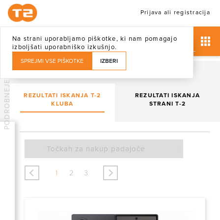
Prijava ali registracija
Na strani uporabljamo piškotke, ki nam pomagajo
izboljšati uporabniško izkušnjo.
SPREJMI VSE PIŠKOTKE
IZBERI
PODROBNEJE
REZULTATI ISKANJA T-2
REZULTATI ISKANJA
KLUBA
STRANI T-2
<
>
1
2
3