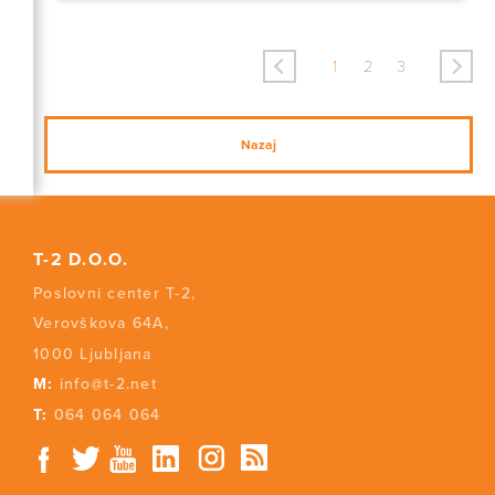
<
>
1
2
3
Nazaj
T-2 D.O.O.
Poslovni center T-2,
Verovškova 64A,
1000 Ljubljana
M:
info@t-2.net
T:
064 064 064