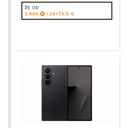
ŽE OD
3.000
+24×75,5 €