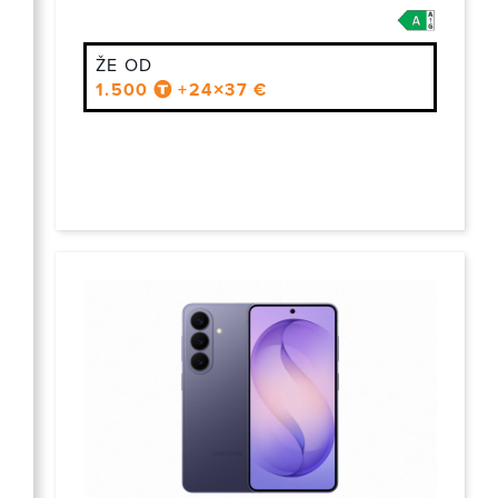
ŽE OD
1.500
+24×37 €