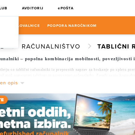
KLUB
AVDITORIJ
ePOŠTA
N
POSLOVALNICE
PODPORA NAROČNIKOM
UB
RAČUNALNIŠTVO
TABLIČNI 
čunalniki – popolna kombinacija mobilnosti, povezljivosti 
letju so tablični računalniki iz preprostih naprav za brskanje po spletu pre
zel med pametnimi telefoni in prenosnimi računalniki. Zaradi svoje kompaktno
rešljivi v vsakdanjem življenju – za delo, šolo, potovanja, zabavo in komun
ten opis
odnosti vam ponujamo široko paleto tabličnih računalnikov, ki ustrezajo r
ke, do elegantnih in zmogljivih naprav za delo na poti – tukaj boste našli p
ti tablico?
enosnika, večje od telefona – popolna mobilna rešitev
ij za branje, ogled vsebin, učenje in igranje
a dotik – brez potrebe po tipkovnici ali miški