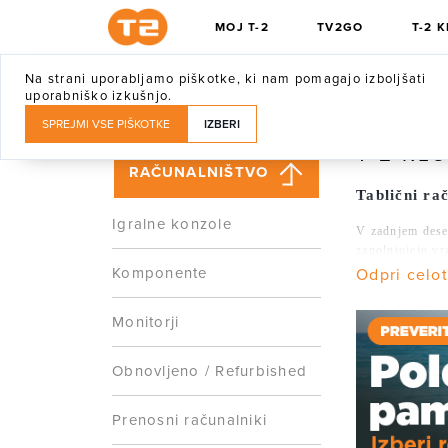
MOJ T-2
TV2GO
T-2 
Na strani uporabljamo piškotke, ki nam pomagajo izboljšati
T-2 KLUB
UGODNOSTI
T-2 MAGAZI
uporabniško izkušnjo.
SPREJMI VSE PIŠKOTKE
IZBERI
T-2 KL
RAČUNALNIŠTVO
Tablični ra
Igralne konzole
V zadnjem deset
zapolnjujejo vr
postajajo nepog
Komponente
Odpri celo
V T-2 Klubu ug
Monitorji
modelov za otro
Zakaj izbra
Lažje od pr
Obnovljeno / Refurbished
Odličen med
Prenosni računalniki
Zasnovane z