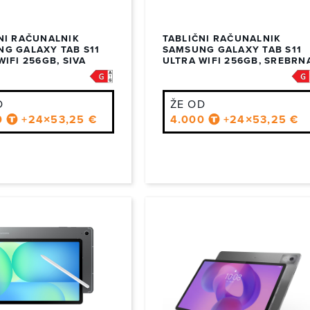
NI RAČUNALNIK
TABLIČNI RAČUNALNIK
G GALAXY TAB S11
SAMSUNG GALAXY TAB S11
WIFI 256GB, SIVA
ULTRA WIFI 256GB, SREBRN
D
ŽE OD
0
+24×53,25 €
4.000
+24×53,25 €