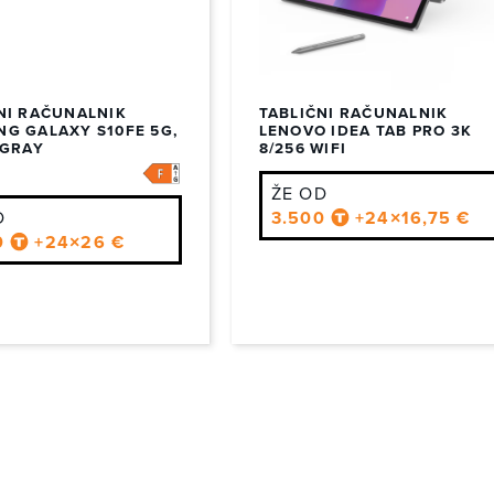
NI RAČUNALNIK
TABLIČNI RAČUNALNIK
G GALAXY S10FE 5G,
LENOVO IDEA TAB PRO 3K
 GRAY
8/256 WIFI
ŽE OD
D
3.500
+24×16,75 €
0
+24×26 €