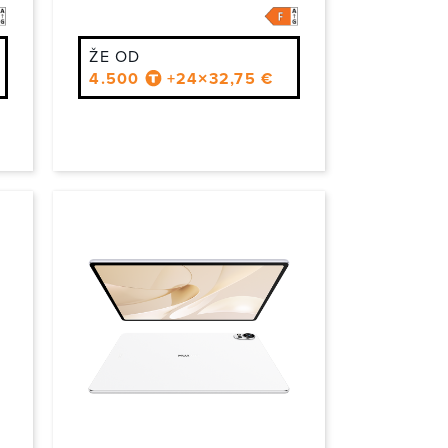
MOLED zaslonom, ki ponuja osupljiv kontrast, žive
vo kino izkušnjo v naročju.
ŽE OD
4.500
+24×32,75 €
oročamo, da jih dodate ob naročilu za večjo varnost
orkspace itd. Za naprednejšo uporabo priporočamo
tev in otroških profilov, ki poskrbijo za varno