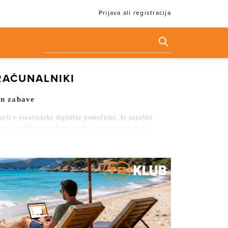
Prijava ali registracija
RAČUNALNIKI
in zabave
rasli v vsestranske digitalne pomočnike, ki uspešno
sti, velikosti zaslona in intuitivnega upravljanja
ikacijo.
azličnim potrebam in starostnim skupinam. Od robustnih
ravo tablico zase.