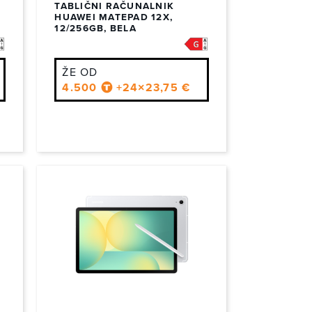
ljši modeli z večjo baterijo omogočajo celodnevno
TABLIČNI RAČUNALNIK
HUAWEI MATEPAD 12X,
12/256GB, BELA
li uporabo aplikacij, ki ne potrebujejo interneta.
ŽE OD
4.500
+24×23,75 €
ančen podatek je naveden pri posameznem izdelku.