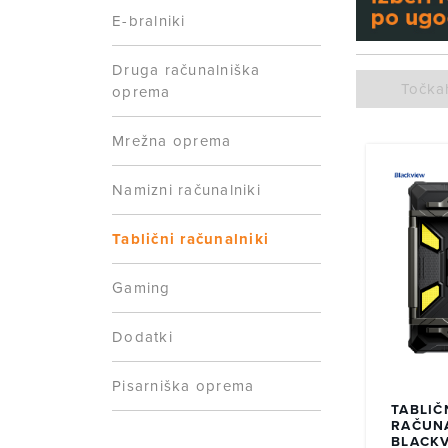
Dolga avton
E-bralniki
Idealne za 
Za najmlajš
Druga računalniška
Posebej za otro
oprema
odlične naprave
Mrežna oprema
Starši boste ce
upravljanjem.
Za vsakdanj
Namizni računalniki
Za vse, ki potr
Samsung
Tablični računalniki
Huawei
Gaming
Lenovo
Dodatki
Te tablice nudi
videoklice, bra
Pisarniška oprema
Z dodatkom blue
TABLIČ
Za multime
RAČUN
BLACKV