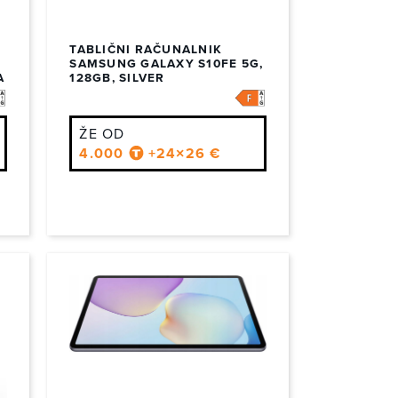
TABLIČNI RAČUNALNIK
SAMSUNG GALAXY S10FE 5G,
A
128GB, SILVER
ŽE OD
4.000
+24×26 €