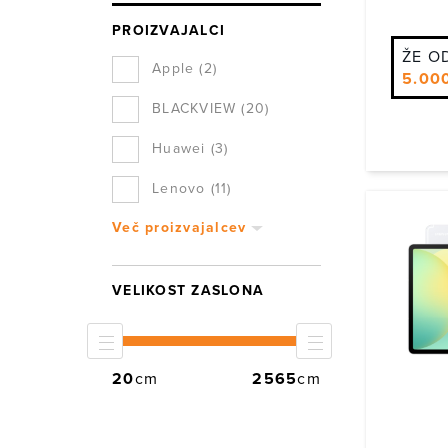
Če želite izku
11", 5G 
barve in podpor
PROIZVAJALCI
Zakaj kupov
Ekskluzivne
ŽE O
Apple
(2)
5.00
Preverjene
BLACKVIEW
(20)
Garancija, 
Redno pos
Huawei
(3)
Nakup brez 
Lenovo
(11)
Pogosta vpr
1. Ali tablic
Več proizvajalcev
Samsung
(26)
Nekateri modeli
naprave.
Xiaomi
(3)
2. Ali lahko 
VELIKOST ZASLONA
Seveda. Večina
modele z več R
3. Ali so tab
20
cm
2565
cm
Da. Izbrane tab
uporabo.
4. Kako dolgo