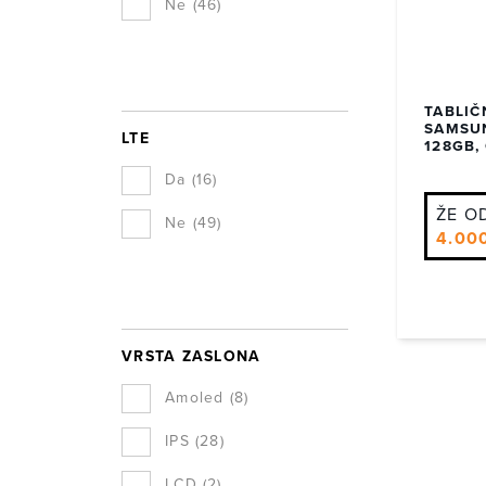
Ne
(46)
TABLIČ
SAMSUN
LTE
128GB,
Da
(16)
ŽE O
Ne
(49)
4.00
VRSTA ZASLONA
Amoled
(8)
IPS
(28)
LCD
(2)