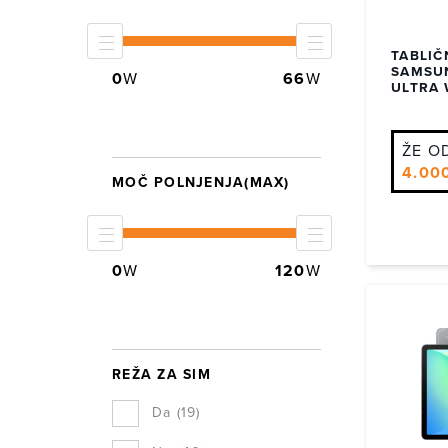
TABLIČ
SAMSUN
0
W
66
W
ULTRA 
ŽE O
4.00
MOČ POLNJENJA(MAX)
0
W
120
W
REŽA ZA SIM
Da
(19)