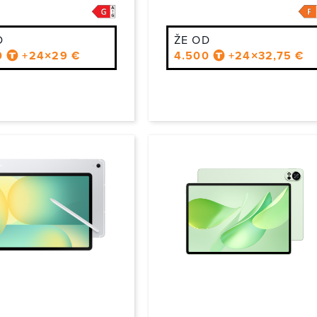
šnjo na višjem nivoju, priporočamo naprave, kot je Samsung Galaxy Tab z A
LTE ...
o za 4K video vsebine. V kombinaciji z močnimi stereo zvočniki dobite pra
ati tablice prek T-2 kluba ugodnosti?
 cene in popusti za T-2 člane
D
ŽE OD
0
+24×29 €
4.500
+24×32,75 €
 blagovne znamke in modeli
slovenska podpora in možnost vračila
odobljena ponudba
stresa in dolgotrajnega iskanja
ašanja (FAQ) – Tablični računalniki
e v ponudbi vključujejo tudi zaščitno opremo (etui, folija)?
 vključujejo dodatke, večinoma pa so zaščitne opreme na voljo ločeno. Prip
na tablico namestim Office in druge poslovne aplikacije?
 tablic podpira aplikacije kot so Microsoft Office, Zoom, Teams, Google W
AM-a in močnejšim procesorjem.
lice primerne za otroke?
lice Lenovo ter Samsung imajo možnost starševskega nadzora, časovnih omeji
 traja baterija?