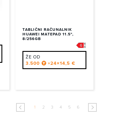
TABLIČNI RAČUNALNIK
HUAWEI MATEPAD 11.5",
8/256GB
ŽE OD
3.500
+24×14,5 €
<
>
1
2
3
4
5
6