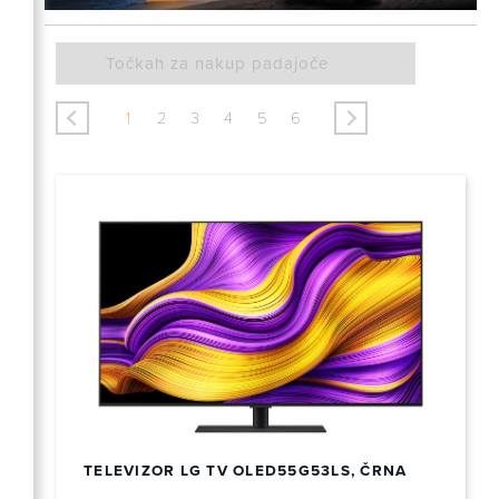
prisegate na vrhunsko ločljivost, pametne funkcije,
elegantno obliko ali dostopno ceno – pri nas boste
našli televizor, ki ustreza vašim potrebam, prostoru
in slogu življenja.
<
>
1
2
3
4
5
6
Na voljo so modeli priznanih proizvajalcev, kot so
Samsung, LG, Philips, Sony
in drugi, ki sodijo v
sam vrh televizijske tehnologije. Ponujamo tako
osnovne modele za vsakodnevno uporabo kot tudi
4K in OLED televizorje za najzahtevnejše
gledalce
.
TELEVIZOR LG TV OLED55G53LS, ČRNA