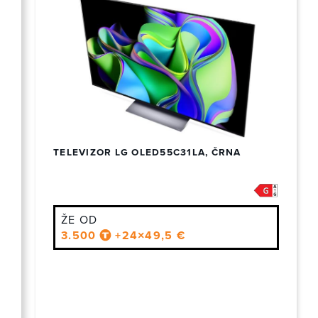
TELEVIZOR LG OLED55C31LA, ČRNA
ŽE OD
3.500
+24×49,5 €