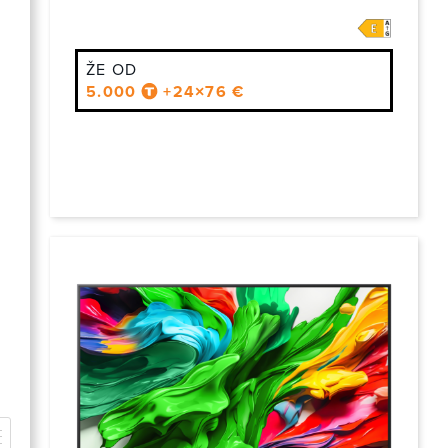
ŽE OD
5.000
+24×76 €