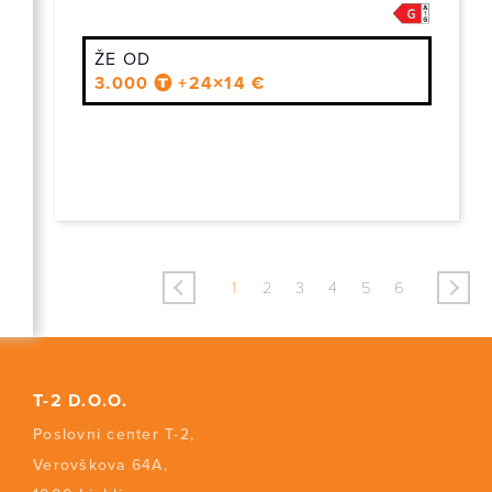
ŽE OD
3.000
+24×14 €
<
>
1
2
3
4
5
6
T-2 D.O.O.
Poslovni center T-2,
Verovškova 64A,