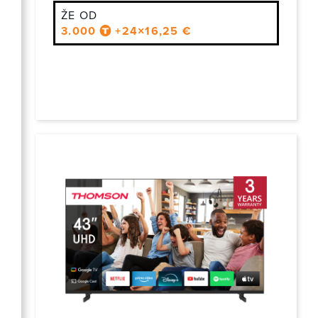
ŽE OD
3.000
+24×16,25 €