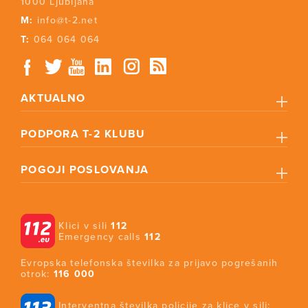
1000 Ljubljana
M:
info@t-2.net
T:
064 064 064
AKTUALNO
PODPORA T-2 KLUBU
POGOJI POSLOVANJA
Klici v sili
112
Emergency calls
112
Evropska telefonska številka za prijavo pogrešanih
otrok:
116 000
Interventna številka policije za klice v sili: