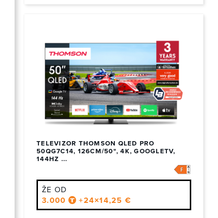
TELEVIZOR THOMSON QLED PRO
50QG7C14, 126CM/50", 4K, GOOGLETV,
144HZ ...
ŽE OD
3.000
+24×14,25 €