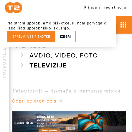
Prijava ali registracija
Na strani uporabljamo piškotke, ki nam pomagajo
izboljšati uporabniško izkušnjo.
SPREJMI VSE PIŠKOTKE
IZBERI
T-2 KLUB
PODROBNEJE
AVDIO, VIDEO, FOTO
TELEVIZIJE
Televizorji – domača kinematografska
Odpri celoten opis
izkušnja v vašem dnevnem prostoru
V T-2 klubu vas čaka skrbno izbrana ponudba
sodobnih televizorjev, ki bodo vašemu domu dodali
novo dimenzijo zabave. Ne glede na to, ali