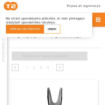
Prijava ali registracija
Na strani uporabljamo piškotke, ki nam pomagajo
izboljšati uporabniško izkušnjo.
SPREJMI VSE PIŠKOTKE
IZBERI
T-2 KLUB
T-2 ARTIKLI
PODROBNEJE
<
>
1
2
3
4