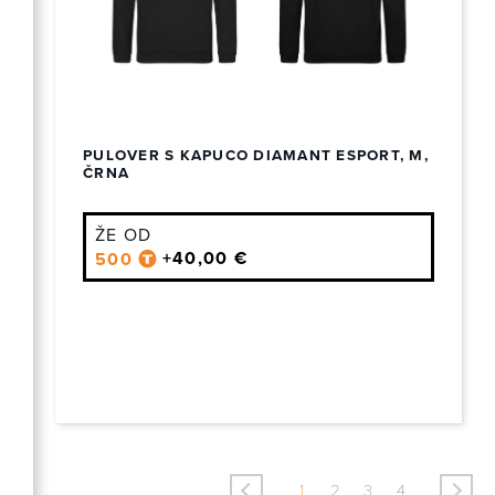
PULOVER S KAPUCO DIAMANT ESPORT, M,
ČRNA
ŽE OD
+40,00 €
500
<
>
1
2
3
4