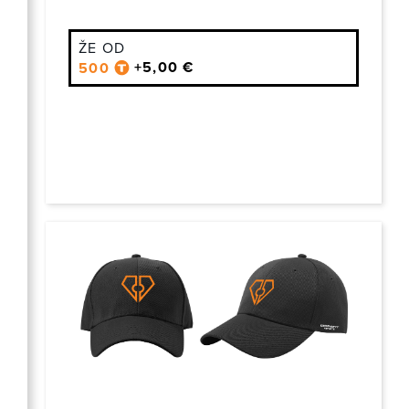
ŽE OD
+5,00 €
500