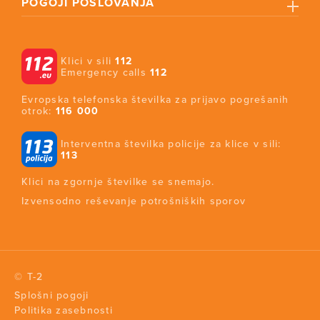
POGOJI POSLOVANJA
Klici v sili
112
Emergency calls
112
Evropska telefonska številka za prijavo pogrešanih
otrok:
116 000
Interventna številka policije za klice v sili:
113
Klici na zgornje številke se snemajo.
Izvensodno reševanje potrošniških sporov
© T-2
Splošni pogoji
Politika zasebnosti