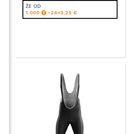
ŽE OD
1.000
+24×3,25 €