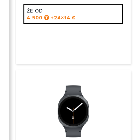
ŽE OD
4.500
+24×14 €