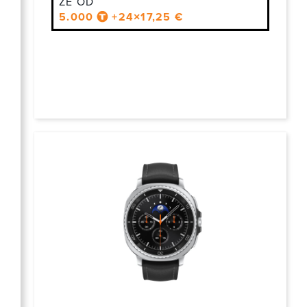
ŽE OD
zaščito in nadgradnjo vaše naprave.
5.000
+24×17,25 €
Pogosta vprašanja in odgovori
Ali lahko telefon kupim na obroke?
Da, v T-2 klubu omogočamo plačilo na obroke, kar olajša dostop
do vrhunskih modelov.
Kakšna je garancija na telefone?
Vsi telefoni imajo 1–2 leti garancije. Možnost dodatnega jamstva
je odvisna od proizvajalca.
Kako lahko zaščitim svoj telefon?
Priporočamo uporabo zaščitnega ovitka, kaljenega stekla in
kakovostnega polnilnika za daljšo življenjsko dobo naprave.
Kako unovčim ugodnosti T-2 kluba?
Preverite razpoložljive popuste in ugodnosti na spletni strani T-2
kluba ter jih uporabite ob nakupu.