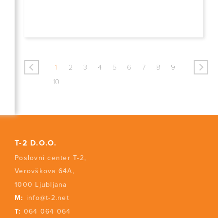
<
>
1
2
3
4
5
6
7
8
9
10
T-2 D.O.O.
Poslovni center T-2,
Verovškova 64A,
1000 Ljubljana
M:
info@t-2.net
T:
064 064 064