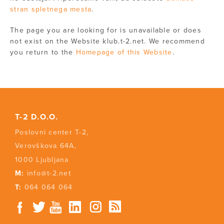
stran spletnega mesta
.
The page you are looking for is unavailable or does
not exist on the Website klub.t-2.net. We recommend
you return to the
Homepage of this Website
.
T-2 D.O.O.
Poslovni center T-2,
Verovškova 64A,
1000 Ljubljana
M:
info@t-2.net
T:
064 064 064