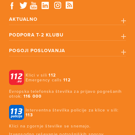
AKTUALNO
PODPORA T-2 KLUBU
POGOJI POSLOVANJA
Klici v sili
112
Emergency calls
112
Evropska telefonska številka za prijavo pogrešanih
otrok:
116 000
Interventna številka policije za klice v sili:
113
Klici na zgornje številke se snemajo.
Izvensodno reševanje potrošniških sporov