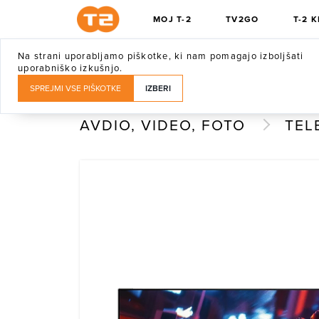
MOJ T-2
TV2GO
T-2 
Na strani uporabljamo piškotke, ki nam pomagajo izboljšati
T-2 KLUB
UGODNOSTI
T-2 MAGAZI
uporabniško izkušnjo.
SPREJMI VSE PIŠKOTKE
IZBERI
AVDIO, VIDEO, FOTO
TEL