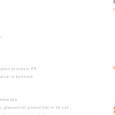
ki
ipsov procesor P5.
rve in kontrast
embalaža.
, glasovnimi pomočniki in še več