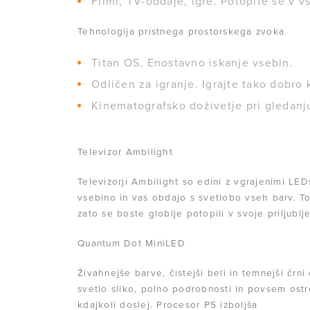
Filmi, TV-oddaje, igre. Potopite se v v
Tehnologija pristnega prostorskega zvoka
Titan OS. Enostavno iskanje vsebin.
Odličen za igranje. Igrajte tako dobro k
Kinematografsko doživetje pri gledanju
Televizor Ambilight
Televizorji Ambilight so edini z vgrajenimi LED
vsebino in vas obdajo s svetlobo vseh barv. To 
zato se boste globlje potopili v svoje priljubl
Quantum Dot MiniLED
Živahnejše barve, čistejši beli in temnejši čr
svetlo sliko, polno podrobnosti in povsem ostr
kdajkoli doslej. Procesor P5 izboljša