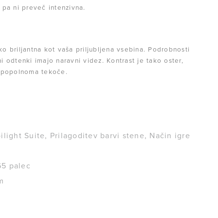
i pa ni preveč intenzivna.
ko briljantna kot vaša priljubljena vsebina. Podrobnosti
 odtenki imajo naravni videz. Kontrast je tako oster,
e popolnoma tekoče.
light Suite, Prilagoditev barvi stene, Način igre
65 palec
m