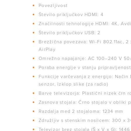
Povezljivost
Število priključkov HDMI: 4
Značilnosti tehnologije HDMI: 4K, Avdi
Število priključkov USB: 2
Brezžična povezava: Wi-Fi 802.11ac, 2 
AirPlay
Omrežno napajanje: AC 100–240 V 50
Poraba energije v stanju pripravljenos
Funkcije varčevanja z energijo: Način 
senzor, Izklop slike (za radio)
Barve televizorja: Plastični nizek črn r
Zasnova stojala: Črno stojalo v obliki
Razdalja med 2 stojaloma: 1234 mm
Združljiv s stenskim nosilcem: 300 x
Televizor brez stojala (Š x V x G): 144