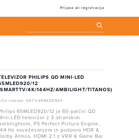
Prijava ali registracija
TELEVIZOR PHILIPS QD MINI-LED
65MLED920/12
(SMARTTV/4K/144HZ/AMBILIGHT/TITANOS)
Šifra izdelka: OXTV-65MLED920
Philips 65MLED920/12 je 65-palčni QD
Mini-LED televizor z 3-stranskim
Ambilightom, P5 Perfect Picture Engine,
144 Hz osveževanjem in podporo HDR &
Dolby Atmos. HDMI 2.1 z VRR & Game Bar