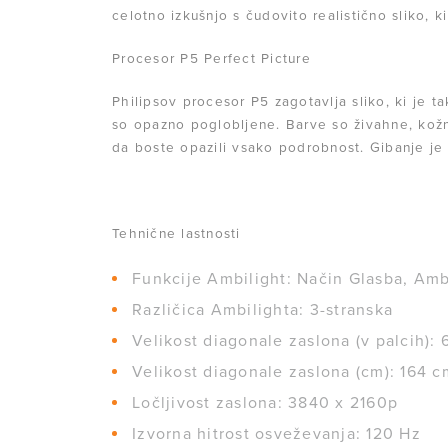
celotno izkušnjo s čudovito realistično sliko, k
Procesor P5 Perfect Picture
Philipsov procesor P5 zagotavlja sliko, ki je ta
so opazno poglobljene. Barve so živahne, kožni
da boste opazili vsako podrobnost. Gibanje j
Tehnične lastnosti
Funkcije Ambilight: Način Glasba, Ambi
Različica Ambilighta: 3-stranska
Velikost diagonale zaslona (v palcih): 
Velikost diagonale zaslona (cm): 164 c
Ločljivost zaslona: 3840 x 2160p
Izvorna hitrost osveževanja: 120 Hz