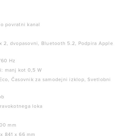
o povratni kanal
x 2, dvopasovni, Bluetooth 5.2, Podpira Apple
/60 Hz
ti: manj kot 0,5 W
Eco, Časovnik za samodejni izklop, Svetlobni
ob
 pravokotnega loka
 300 mm
6 x 841 x 66 mm