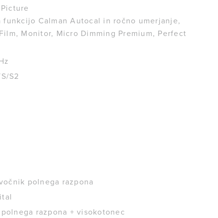
 Picture
za funkcijo Calman Autocal in ročno umerjanje,
, Film, Monitor, Micro Dimming Premium, Perfect
 Hz
/S/S2
 zvočnik polnega razpona
tal
k polnega razpona + visokotonec