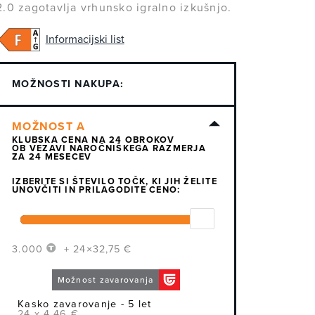
2.0 zagotavlja vrhunsko igralno izkušnjo.
Informacijski list
MOŽNOSTI NAKUPA:
KLUBSKA CENA NA 24 OBROKOV
OB VEZAVI NAROČNIŠKEGA RAZMERJA
ZA 24 MESECEV
IZBERITE SI ŠTEVILO TOČK, KI JIH ŽELITE
UNOVČITI IN PRILAGODITE CENO:
3.000
+ 24×32,75 €
Možnost zavarovanja
Kasko zavarovanje - 5 let
24 x 4,46 €