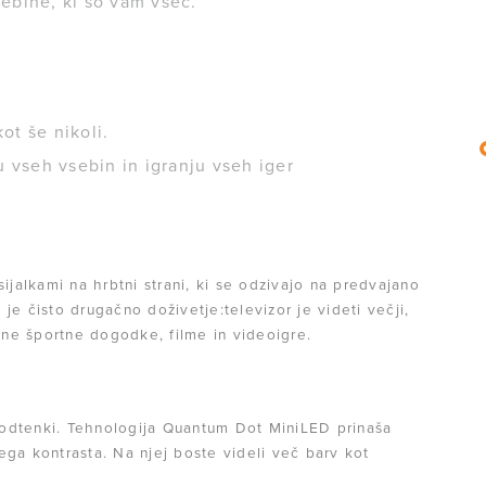
sebine, ki so vam všeč.
ot še nikoli.
 vseh vsebin in igranju vseh iger
sijalkami na hrbtni strani, ki se odzivajo na predvajano
je čisto drugačno doživetje:televizor je videti večji,
jene športne dogodke, filme in videoigre.
ni odtenki. Tehnologija Quantum Dot MiniLED prinaša
ega kontrasta. Na njej boste videli več barv kot