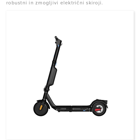
robustni in zmogljivi električni skiroji.