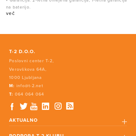
• Garancija: 2-letna omejena garancija; 1-letna garancija
na baterijo.
več
T-2 D.O.O.
Poslovni center T-2,
Verovškova 64A,
1000 Ljubljana
M:
info@t-2.net
T:
064 064 064
AKTUALNO