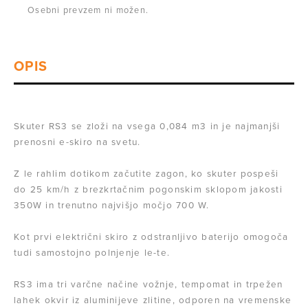
Osebni prevzem ni možen.
Skuter RS3
se zloži na vsega 0,084 m3
in je najmanjši
prenosni e-skiro na svetu.
Z le rahlim dotikom začutite zagon, ko skuter pospeši
do
25 km/h
z brezkrtačnim pogonskim sklopom jakosti
350W in trenutno najvišjo močjo
700 W
.
Kot prvi električni skiro z odstranljivo baterijo omogoča
tudi samostojno polnjenje le-te.
RS3 ima tri varčne načine vožnje, tempomat in trpežen
lahek okvir iz aluminijeve zlitine, odporen na vremenske