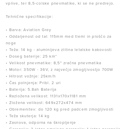
vplive, ter 8,5-colske pnevmatike, ki se ne predrejo.
Tehnične specifikacije:
• Barva: Aviation Grey
• Oddaljenost od tal: 115mm med tlemi in ploščo za
noge
• Teža: 14 kg - aluminijeva zlitina letalske kakovosti
• Doseg baterije: 25 km*
• Velikost pnevmatike: 8,5" zračna pnevmatika
• Motor: 350W - 36V, z največjo zmogljivostjo 700W
• Hitrost vožnje: 25km/h
• Čas polnjenja: Pribl. 2 uri
• Baterija: 5.8ah Baterija
• Razložena velikost: 1131x170x1181 mm
• Zložena velikost: 649x272x474 mm
• Obremenitev: do 120 kg pred padcem zmogljivosti
• Teža skuterja: 14 kg
• Zasnova, odporna na škropljenje