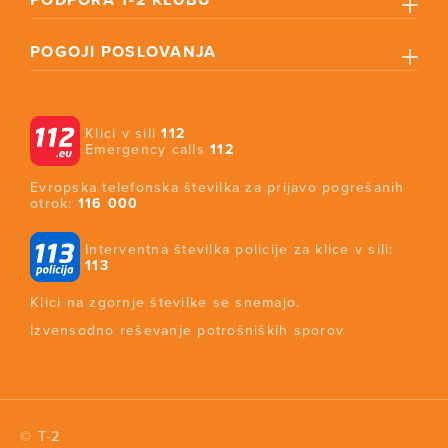
PODPORA T-2 KLUBU
POGOJI POSLOVANJA
Klici v sili
112
Emergency calls
112
Evropska telefonska številka za prijavo pogrešanih
otrok:
116 000
Interventna številka policije za klice v sili:
113
Klici na zgornje številke se snemajo.
Izvensodno reševanje potrošniških sporov
© T-2