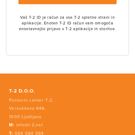
Vaš T-2 ID je račun za vse T-2 spletne strani in
aplikacije. Enoten T-2 ID račun vam omogoča
enostavnejšo prijavo v T-2 aplikacije in storitve.
T-2 D.O.O.
Poslovni center T-2,
Verovškova 64A,
1000 Ljubljana
M:
info@t-2.net
T:
064 064 064