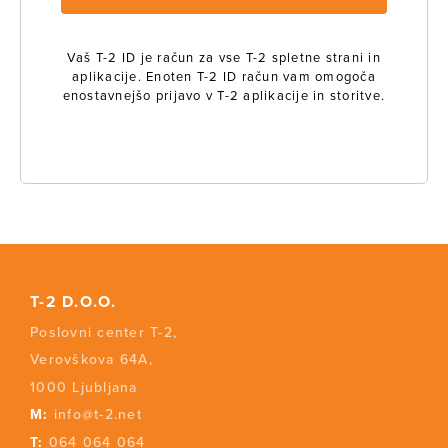
Vaš T-2 ID je račun za vse T-2 spletne strani in
aplikacije. Enoten T-2 ID račun vam omogoča
enostavnejšo prijavo v T-2 aplikacije in storitve.
T-2 D.O.O.
Poslovni center T-2,
Verovškova 64A,
1000 Ljubljana
M:
info@t-2.net
T:
064 064 064