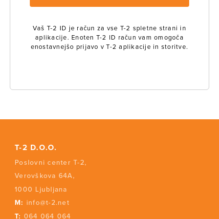
Vaš T-2 ID je račun za vse T-2 spletne strani in
aplikacije. Enoten T-2 ID račun vam omogoča
enostavnejšo prijavo v T-2 aplikacije in storitve.
T-2 D.O.O.
Poslovni center T-2,
Verovškova 64A,
1000 Ljubljana
M:
info@t-2.net
T:
064 064 064