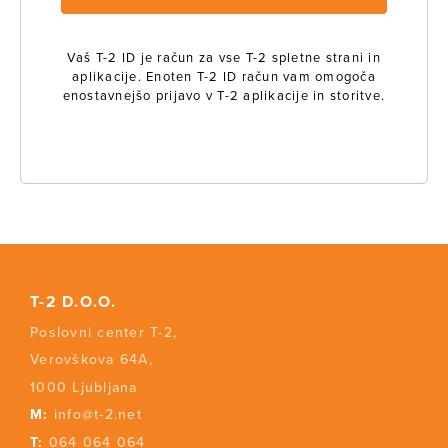
Vaš T-2 ID je račun za vse T-2 spletne strani in
aplikacije. Enoten T-2 ID račun vam omogoča
enostavnejšo prijavo v T-2 aplikacije in storitve.
T-2 D.O.O.
Poslovni center T-2,
Verovškova 64A,
1000 Ljubljana
M:
info@t-2.net
T:
064 064 064