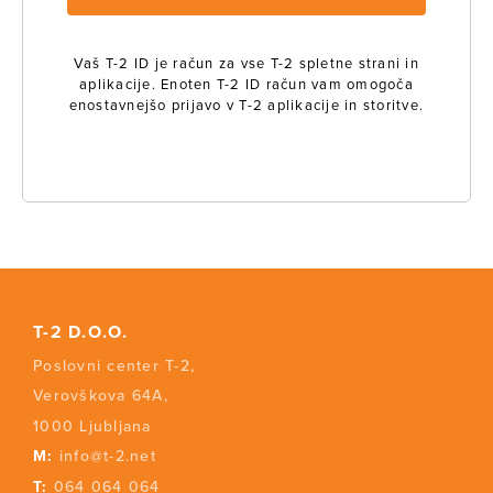
Vaš T-2 ID je račun za vse T-2 spletne strani in
aplikacije. Enoten T-2 ID račun vam omogoča
enostavnejšo prijavo v T-2 aplikacije in storitve.
T-2 D.O.O.
Poslovni center T-2,
Verovškova 64A,
1000 Ljubljana
M:
info@t-2.net
T:
064 064 064