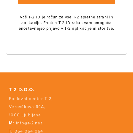
Vaš T-2 ID je račun za vse T-2 spletne strani in
aplikacije. Enoten T-2 ID račun vam omogoča
enostavnejšo prijavo v T-2 aplikacije in storitve.
T-2 D.O.O.
Poslovni center T-2,
Verovškova 64A,
1000 Ljubljana
M:
info@t-2.net
T:
064 064 064