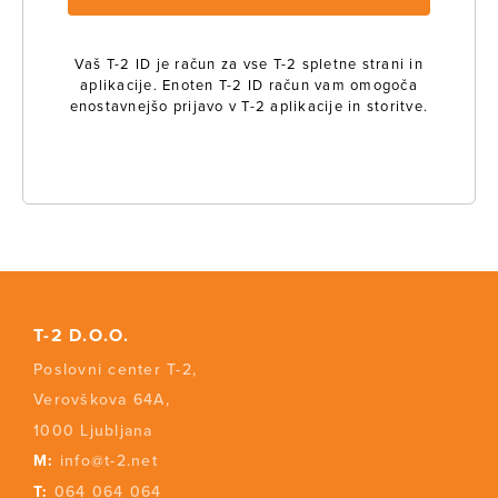
Vaš T-2 ID je račun za vse T-2 spletne strani in
aplikacije. Enoten T-2 ID račun vam omogoča
enostavnejšo prijavo v T-2 aplikacije in storitve.
T-2 D.O.O.
Poslovni center T-2,
Verovškova 64A,
1000 Ljubljana
M:
info@t-2.net
T:
064 064 064