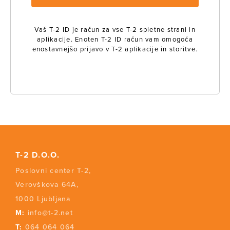
Vaš T-2 ID je račun za vse T-2 spletne strani in
aplikacije. Enoten T-2 ID račun vam omogoča
enostavnejšo prijavo v T-2 aplikacije in storitve.
T-2 D.O.O.
Poslovni center T-2,
Verovškova 64A,
1000 Ljubljana
M:
info@t-2.net
T:
064 064 064