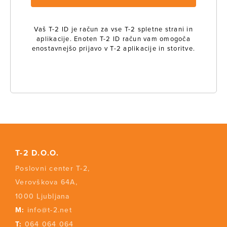
Vaš T-2 ID je račun za vse T-2 spletne strani in
aplikacije. Enoten T-2 ID račun vam omogoča
enostavnejšo prijavo v T-2 aplikacije in storitve.
T-2 D.O.O.
Poslovni center T-2,
Verovškova 64A,
1000 Ljubljana
M:
info@t-2.net
T:
064 064 064