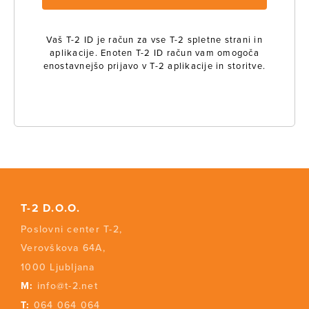
Vaš T-2 ID je račun za vse T-2 spletne strani in
aplikacije. Enoten T-2 ID račun vam omogoča
enostavnejšo prijavo v T-2 aplikacije in storitve.
T-2 D.O.O.
Poslovni center T-2,
Verovškova 64A,
1000 Ljubljana
M:
info@t-2.net
T:
064 064 064