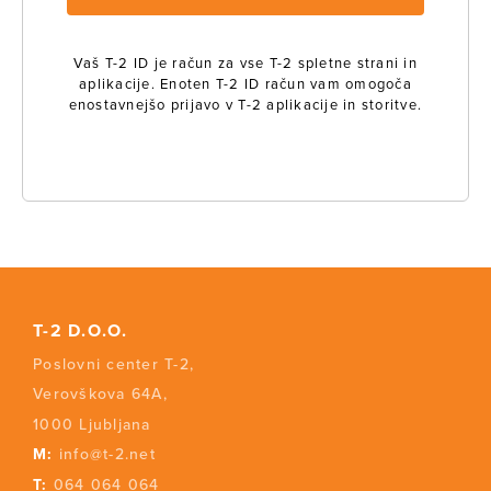
Vaš T-2 ID je račun za vse T-2 spletne strani in
aplikacije. Enoten T-2 ID račun vam omogoča
enostavnejšo prijavo v T-2 aplikacije in storitve.
T-2 D.O.O.
Poslovni center T-2,
Verovškova 64A,
1000 Ljubljana
M:
info@t-2.net
T:
064 064 064