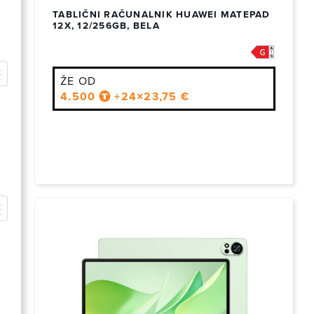
TABLIČNI RAČUNALNIK HUAWEI MATEPAD
Če želite izkušnjo na višjem nivoju, priporočamo naprave, kot je
12X, 12/256GB, BELA
Samsung Galaxy Tab z AMOLED zaslonom, ki ponuja osupljiv
kontrast, žive barve in podporo za 4K video vsebine. V
kombinaciji z močnimi stereo zvočniki dobite pravo kino
izkušnjo v naročju.
ŽE OD
Zakaj kupovati tablice prek T-2 kluba ugodnosti?
Ekskluzivne cene in popusti za T-2 člane
4.500
+24×23,75 €
Preverjene blagovne znamke in modeli
Garancija, slovenska podpora in možnost
vračila
Redno posodobljena ponudba
Nakup brez stresa in dolgotrajnega iskanja
Pogosta vprašanja (FAQ) – Tablični računalniki
1. Ali tablice v ponudbi vključujejo tudi zaščitno opremo
(etui, folija)?
Nekateri modeli vključujejo dodatke, večinoma pa so zaščitne
opreme na voljo ločeno. Priporočamo, da jih dodate ob naročilu
za večjo varnost naprave.
2. Ali lahko na tablico namestim Office in druge
poslovne aplikacije?