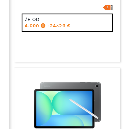
ŽE OD
4.000
+24×26 €