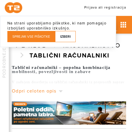
Prijava ali registracija
Na strani uporabljamo piškotke, ki nam pomagajo
izboljšati uporabniško izkušnjo.
SPREJMI VSE PIŠKOTKE
IZBERI
T-2 KLUB
RAČUNALNIŠTVO
PODROBNEJE
TABLIČNI RAČUNALNIKI
Tablični računalniki – popolna kombinacija
mobilnosti, povezljivosti in zabave
V zadnjem desetletju so tablični računalniki iz preprostih naprav
za brskanje po spletu prerasli v vsestranske digitalne pomočnike,
Odpri celoten opis
ki uspešno zapolnjujejo vrzel med pametnimi telefoni in
prenosnimi računalniki. Zaradi svoje kompaktnosti, velikosti
zaslona in intuitivnega upravljanja postajajo nepogrešljivi v
vsakdanjem življenju – za delo, šolo, potovanja, zabavo in
komunikacijo.
V T-2 Klubu ugodnosti vam ponujamo široko paleto tabličnih