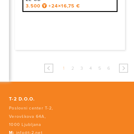
3.500
+24×16,75 €
<
>
1
2
3
4
5
6
T-2 D.O.O.
Poslovni center T-2,
Verovškova 64A,
1000 Ljubljana
M:
info@t-2.net