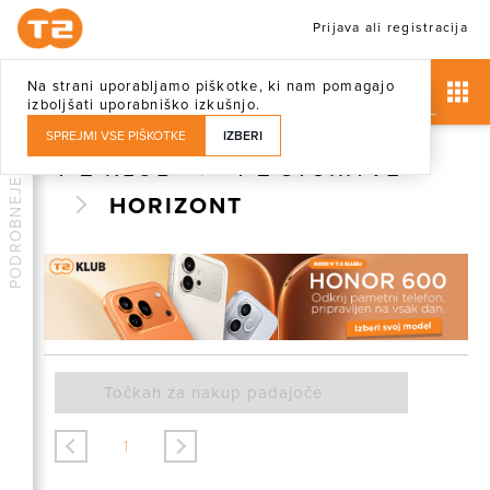
Prijava ali registracija
Na strani uporabljamo piškotke, ki nam pomagajo
izboljšati uporabniško izkušnjo.
SPREJMI VSE PIŠKOTKE
IZBERI
T-2 KLUB
T-2 STORITVE
PODROBNEJE
HORIZONT
<
>
1