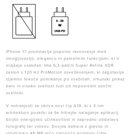
iPhone 17 predstavlja popolno ravnovesje med
zmogljivostjo, eleganco in pametnimi funkcijami, ki ti
olajšajo vsakdan. Ima 6,3-palčni Super Retina XDR
zaslon s 120 Hz ProMotion osveževanjem, ki zagotavlja
izjemno tekoče pomikanje po vsebinah, vrhunski prikaz
barv in visoko svetlost tudi ob neposredni sončni
svetlobi.
V notranjosti se skriva novi čip A19, ki s 3 nm
arhitekturo poskrbi za še hitrejše nalaganje aplikacij,
boljšo energijsko učinkovitost in napredno obdelavo
fotografij ter videov. Dvojna kamera z glavno in
ultraširoko 48 MP lečo omogoča kristalno čiste