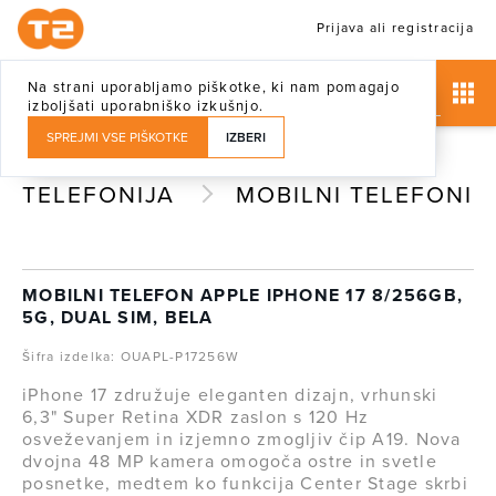
Prijava ali registracija
Na strani uporabljamo piškotke, ki nam pomagajo
izboljšati uporabniško izkušnjo.
SPREJMI VSE PIŠKOTKE
IZBERI
TELEFONIJA
MOBILNI TELEFONI
MOBILNI TELEFON APPLE IPHONE 17 8/256GB,
5G, DUAL SIM, BELA
Šifra izdelka: OUAPL-P17256W
iPhone 17 združuje eleganten dizajn, vrhunski
6,3" Super Retina XDR zaslon s 120 Hz
osveževanjem in izjemno zmogljiv čip A19. Nova
dvojna 48 MP kamera omogoča ostre in svetle
posnetke, medtem ko funkcija Center Stage skrbi