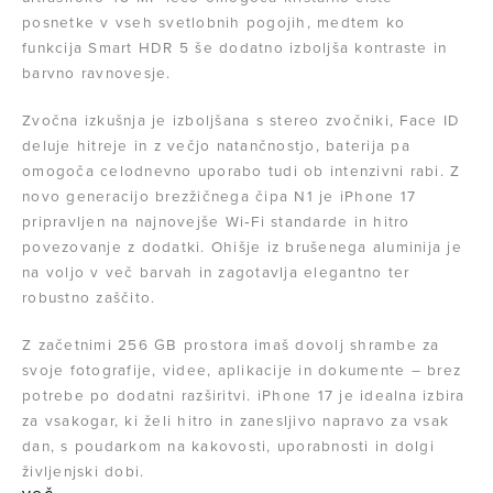
posnetke v vseh svetlobnih pogojih, medtem ko
funkcija Smart HDR 5 še dodatno izboljša kontraste in
barvno ravnovesje.
Zvočna izkušnja je izboljšana s stereo zvočniki, Face ID
deluje hitreje in z večjo natančnostjo, baterija pa
omogoča celodnevno uporabo tudi ob intenzivni rabi. Z
novo generacijo brezžičnega čipa N1 je iPhone 17
pripravljen na najnovejše Wi‑Fi standarde in hitro
povezovanje z dodatki. Ohišje iz brušenega aluminija je
na voljo v več barvah in zagotavlja elegantno ter
robustno zaščito.
Z začetnimi 256 GB prostora imaš dovolj shrambe za
svoje fotografije, videe, aplikacije in dokumente – brez
potrebe po dodatni razširitvi. iPhone 17 je idealna izbira
za vsakogar, ki želi hitro in zanesljivo napravo za vsak
dan, s poudarkom na kakovosti, uporabnosti in dolgi
življenjski dobi.