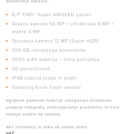
avtonomijo baterije.
6,7" FHD+ Super AMOLED zaslon
Glavna kamera 50 MP + ultraširoka 8 MP +
makro 5 MP
Sprednja kamera 12 MP (Super HDR)
256 GB notranjega pomnilnika
5000 mAh baterija + hitro polnjenje
5G povezljivost
IP68 zaščita (voda in prah)
Samsung Knox Vault varnost
Vgrajene pametne funkcije omogočajo enostavno
urejanje fotografij, odstranjevanje predmetov in hitro
iskanje vsebin na zaslonu.
Več informacij in slike na uradni strani
več