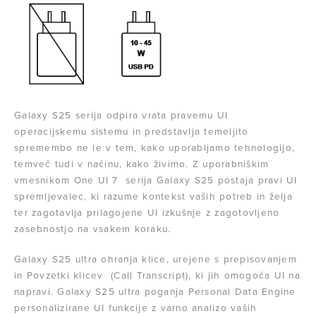
Galaxy S25 serija odpira vrata pravemu UI
operacijskemu sistemu in predstavlja temeljito
spremembo ne le v tem, kako uporabljamo tehnologijo,
temveč tudi v načinu, kako živimo. Z uporabniškim
vmesnikom One UI 7 serija Galaxy S25 postaja pravi UI
spremljevalec, ki razume kontekst vaših potreb in želja
ter zagotavlja prilagojene UI izkušnje z zagotovljeno
zasebnostjo na vsakem koraku.
Galaxy S25 ultra ohranja klice, urejene s prepisovanjem
in Povzetki klicev (Call Transcript), ki jih omogoča UI na
napravi. Galaxy S25 ultra poganja Personal Data Engine
personalizirane UI funkcije z varno analizo vaših