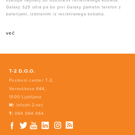
vsebuje najmanj 50 odstotkov recikliranega kobalta,
Galaxy S25 ultra pa bo prvi Galaxy pametni telefon z
baterijami, izdelanimi iz recikliranega kobalta.
več
T-2 D.O.O.
Poslovni center T-2,
Verovškova 64A,
1000 Ljubljana
M:
info@t-2.net
T:
064 064 064