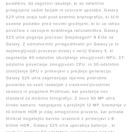
podatkov, da zagotovi izkušnje, ki so natančno
prilagojene vašim željam in vzorcem uporabe. Galaxy
S25 ultra uvaja tudi post-kvantno kriptografijo, ki ščiti
osebne podatke pred novimi grožnjami, ki bi se lahko
povečale z razvojem kvantnega računalništva. Galaxy
S25 ultra poganja procesor Snapdragon® 8 Elite za
Galaxy. Z edinstvenimi prilagoditvami pri Galaxy je to
najzmogljivejši procesor doslej v seriji Galaxy S, ki
zagotavlja 40-odstotno izboljšanje zmogljivosti NPU, 37-
odstotno povečanje zmogljivosti CPU in 30-odstotno
izboljšanje GPU v primerjavi s prejšnjo generacijo.
Galaxy S25 ultra zagotavljajo izjemno podrobne
posnetke na vseh razdaljah z visokoločljivostnimi
senzorji in pogonom ProVisual, kar postavlja nov
standard za mobilno fotografijo. Z novo 50 MP ultra
široko kamero, nadgrajeno s prejšnjih 12 MP. Snemanje v
10-bitnem HDR je zdaj omogočeno privzeto, kar prinaša
štirikrat bogatejšo barvno izraznost v primerjavi z 8-
bitnim HDR.. Galaxy S25 ultra uporablja baterijo , ki