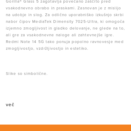
Gorilla® Glass 5 zagotavlja povečano zaščito pred
vsakodnevno obrabo in praskami. Zasnovan je z mislijo
na udobje in slog. Za odlično uporabniško izkušnjo skrbi
nabor čipov MediaTek Dimensity 7025-Ultra, ki omogoča
izjemno zmogljivost in gladko delovanje, ne glede na to,
ali gre za vsakodnevne naloge ali zahtevnejše igre.
Redmi Note 14 5G tako ponuja popolno ravnovesje med
zmogljivostjo, vzdržljivostjo in estetiko.
Slike so simbolične.
več