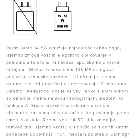
Redmi Note 14 5G združuje najnovejšo tehnologijo,
izjemno zmogljivost in elegantno oblikovanje v
pametnem telefonu, ki navduši uporabnike z vsakim
detajlom. Glavna kamera s kar 108 MP omogoča
posnetke vrhunske kakovosti, ki ohranijo izjemno
ostrino, tudi pri povečavi ali obrezovanju. Z napredno
umetno inteligenco, kot je AI Sky, lahko z enim klikom
spremenite vreme na svojih fotografijah, medtem ko
funkcija AI Erase brezskrbno odstrani neželene
elemente, kar omogoča, da vaše slike postanejo prava
umetniška dela. Redmi Note 14 5G ni le zmogljiv,
temveč tudi izjemno vzdržljiv. Ponaša se s certifikatom
povečane odpornosti IP64, medtem ko steklo Corning®