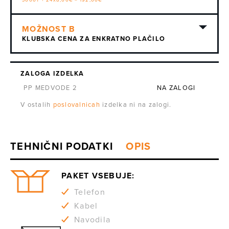
3000T + 24x8,00€ = 192,00€
KLUBSKA CENA ZA ENKRATNO PLAČILO
ZALOGA IZDELKA
PP MEDVODE 2
NA ZALOGI
V ostalih
poslovalnicah
izdelka ni na zalogi.
PAKET VSEBUJE:
Telefon
Kabel
Navodila