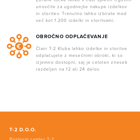
unovčite za ugodnejše nakupe izdelkov
in storitev. Trenutno lahko izbirate med
več kot 1.200 izdelki in storitvami.
OBROČNO ODPLAČEVANJE
Člani T-2 Kluba lahko izdelke in storitve
odplačujete z mesečnimi obroki, ki so
izjemno dostopni, saj je celoten znesek
razdeljen na 12 ali 24 delov.
T-2 D.O.O.
Poslovni center T-2,