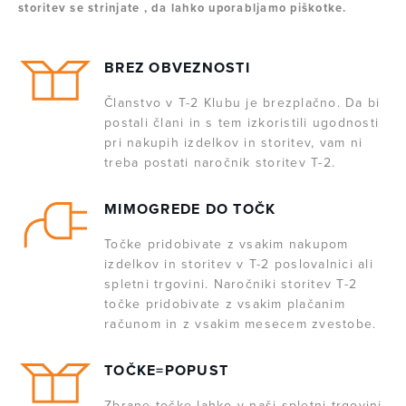
storitev se strinjate , da lahko uporabljamo piškotke.
BREZ OBVEZNOSTI
Članstvo v T-2 Klubu je brezplačno. Da bi
postali člani in s tem izkoristili ugodnosti
pri nakupih izdelkov in storitev, vam ni
treba postati naročnik storitev T-2.
MIMOGREDE DO TOČK
Točke pridobivate z vsakim nakupom
izdelkov in storitev v T-2 poslovalnici ali
spletni trgovini. Naročniki storitev T-2
točke pridobivate z vsakim plačanim
računom in z vsakim mesecem zvestobe.
TOČKE=POPUST
Zbrane točke lahko v naši spletni trgovini