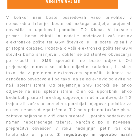
V kolikor nam boste posredovali vašo privolitev v
neposredno trženje, boste od našega podjetja prejemali
obvestila o ugodnosti ponudbe T-2 Kluba. V takšnem
primeru bomo zbirali in nadalje obdelovali vaš naslov
elektronske pošte ter GSM številko, ki ju boste vpisali v
pristopni obrazec. Podatka o vaši elektronski pošti ter GSM
številki bomo shranjevali, dokler se od storitve obveščanja
po e-pošti in SMS sporočilih ne boste odjavili. Od
prejemanja e-novic se lahko odjavite kadarkoli, in sicer
tako, da v prejetem elektronskem sporočilu kliknete na
označeno povezavo ali pa tako, da se od e-novic odjavite na
naši spletni strani. Od prejemanja SMS sporočil se lahko
odjavite na naši spletni strani. Član oz. uporabnik lahko
kadarkoli pisno ali na drug dogovorjen način zahteva, da T-2
trajno ali začasno preneha uporabljati njegove podatke za
namen neposrednega trženja. T-2 bo v primeru takšne pisne
zahteve najkasneje v 15 dneh preprečil uporabo podatkov za
namen neposrednega trženja. Naročnik bo o navedeni
preprečitvi obveščen v roku nadaljnjih petih (5) dni,
telefonsko ali pisno.
Z registracijo in uporabo naših